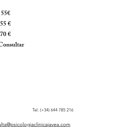
 55€
-55 €
-70 €
-Consultar
Tel: (+34) 644 785 216
lta@psicologiaclinicajavea.com