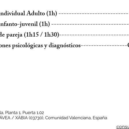
individual Adulto (1h) ---------------------------
infanto-juvenil (1h) -----------------------------
de pareja (1h15 / 1h30)--------------------------
ones psicológicas y diagnósticos-----------------
a, Planta 1, Puerta 1.02
 JÁVEA / XÀBIA (03730), Comunidad Valenciana, España
consu