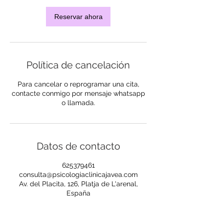
i
Reservar ahora
n
Política de cancelación
Para cancelar o reprogramar una cita,
contacte conmigo por mensaje whatsapp
o llamada.
Datos de contacto
625379461
consulta@psicologiaclinicajavea.com
Av. del Placita, 126, Platja de L'arenal,
España